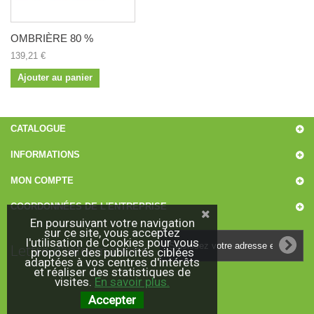
OMBRIÈRE 80 %
139,21 €
Ajouter au panier
CATALOGUE
INFORMATIONS
MON COMPTE
COORDONNÉES DE L'ENTREPRISE
En poursuivant votre navigation
sur ce site, vous acceptez
l'utilisation de Cookies pour vous
Lettre d'informations
proposer des publicités ciblées
adaptées à vos centres d'intérêts
et réaliser des statistiques de
visites.
En savoir plus.
Accepter