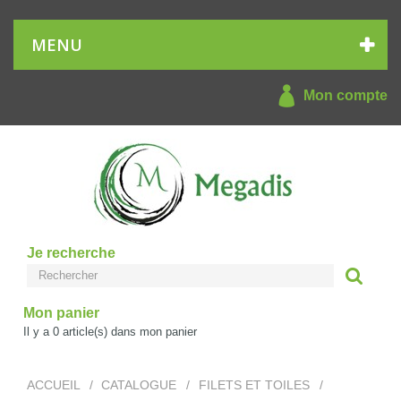
MENU
Mon compte
Je recherche
Mon panier
Il y a
0
article(s) dans mon panier
ACCUEIL
/
CATALOGUE
/
FILETS ET TOILES
/