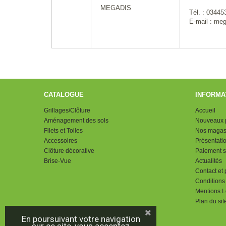
MEGADIS
Tél. : 0344
E-mail : me
CATALOGUE
INFORMA
Grillages/Clôture
Accueil
Aménagement des sols
Nouveaux p
Filets et Toiles
Nos magas
Accessoires
Présentati
Clôture décorative
Paiement s
Brise-Vue
Actualités
Contact et 
Conditions
Mentions L
Plan du sit
En poursuivant votre navigation