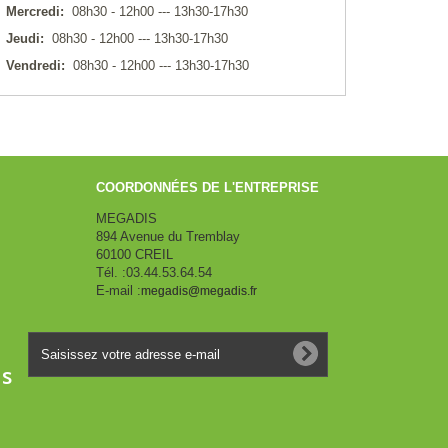
Mercredi:
08h30 - 12h00 --- 13h30-17h30
Jeudi:
08h30 - 12h00 --- 13h30-17h30
Vendredi:
08h30 - 12h00 --- 13h30-17h30
COORDONNÉES DE L'ENTREPRISE
MEGADIS
894 Avenue du Tremblay
60100 CREIL
Tél. :
03.44.53.64.54
E-mail :
megadis@megadis.fr
ns