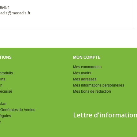
536454
gadis@megadis.fr
TIONS
MON COMPTE
Mes commandes
roduits
Mes avoirs
ins
Mes adresses
on
Mes informations personnelles
écurisé
Mes bons de réduction
plan
 Générales de Ventes
Lettre d'informatio
égales
e