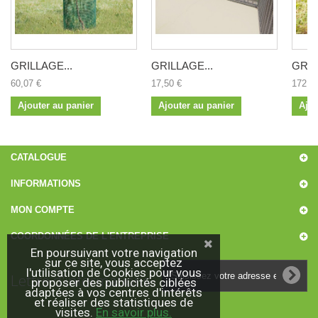
GRILLAGE...
GRILLAGE...
GRIL
60,07 €
17,50 €
172,7
Ajouter au panier
Ajouter au panier
Ajou
CATALOGUE
INFORMATIONS
MON COMPTE
COORDONNÉES DE L'ENTREPRISE
En poursuivant votre navigation
sur ce site, vous acceptez
l'utilisation de Cookies pour vous
Lettre d'informations
proposer des publicités ciblées
adaptées à vos centres d'intérêts
et réaliser des statistiques de
visites.
En savoir plus.