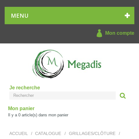
MENU
Mon compte
Je recherche
Mon panier
Il y a
0
article(s) dans mon panier
ACCUEIL
/
CATALOGUE
/
GRILLAGES/CLÔTURE
/