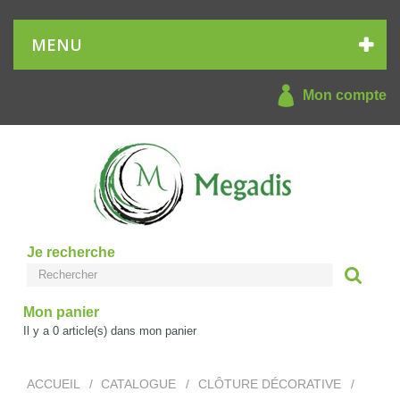
MENU
Mon compte
Je recherche
Mon panier
Il y a
0
article(s) dans mon panier
ACCUEIL
/
CATALOGUE
/
CLÔTURE DÉCORATIVE
/