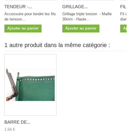
TENDEUR -...
GRILLAGE...
FIL...
Accessoire pour tendre les fils
Grillage triple torsion - Maille
Fil d'
de tension...
30mm - Haute...
diamèt
Ajouter au panier
Ajouter au panier
Ajou
1 autre produit dans la même catégorie :
BARRE DE...
1,64 €