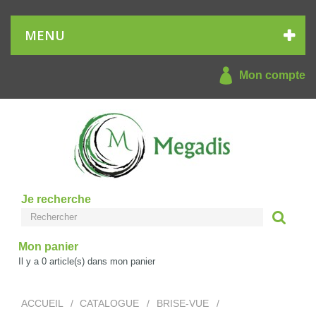
MENU
Mon compte
Je recherche
Mon panier
Il y a
0
article(s) dans mon panier
ACCUEIL
/
CATALOGUE
/
BRISE-VUE
/