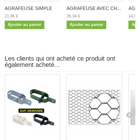
AGRAFEUSE SIMPLE
AGRAFEUSE AVEC CH...
AGRA
21,86 €
35,34 €
14,06 
Ajouter au panier
Ajouter au panier
Ajou
Les clients qui ont acheté ce produit ont
également acheté...